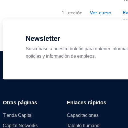
Re
1 Lección
Ver curso
pr
de
Newsletter
PL
Suscríbase a nuestro boletín para obtener informa
Ge
noticias y información de empleos.
su
de
X
Otras páginas
Enlaces rápidos
Tienda Capital
Capacitaciones
Capital Networks
Talento humano