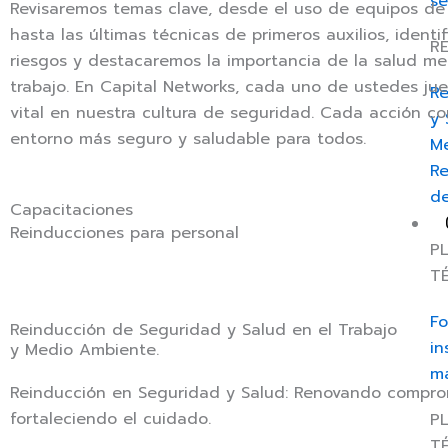
s
Revisaremos temas clave, desde el uso de equipos de
hasta las últimas técnicas de primeros auxilios, identi
R
riesgos y destacaremos la importancia de la salud me
trabajo. En Capital Networks, cada uno de ustedes ju
Re
vital en nuestra cultura de seguridad. Cada acción co
y 
entorno más seguro y saludable para todos.
M
Re
de
Capacitaciones
Reinducciones para personal
P
T
Fo
Reinducción de Seguridad y Salud en el Trabajo
in
y Medio Ambiente.
ma
Reinducción en Seguridad y Salud: Renovando compro
fortaleciendo el cuidado.
P
TÉ