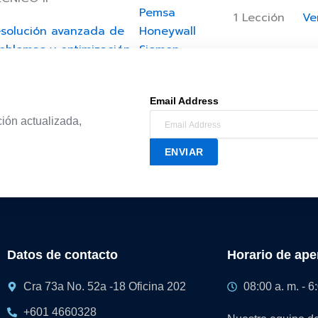
Pemsa
1 Lección
Ve
solución avanzada de
Honeywall
oblemas y optimización
Siemon
 redes.
Commscope
Panduit
AN DE ESTUDIO LIDER I
Email Address
ción actualizada,
stión de equipos y
pervisión de proyectos
ENVIAR
 telecomunicaciones.
Contáctenos
Datos de contacto
Horario de ape
Cra 73a No. 52a -18 Oficina 202
08:00 a. m. - 6
+601 4660328