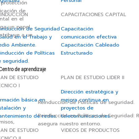
eguridad
Personal
 protección
ficación de
EINDUCCIÓN
CAPACITACIONES CAPITAL
ntal en el
ega un papel
inducción de Seguridad
Capacitación
ntribuye a un
Salud en el Trabajo y
comunicación efectiva
edio Ambiente.
Capacitación Cableado
inducción de Políticas
Estructurado
 seguridad.
Centro de aprendizaje
LAN DE ESTUDIO
PLAN DE ESTUDIO LIDER II
ÉCNICO I
Dirección estratégica y
rmación básica en
mejora continua en
Reinducción de Políticas de seguridad.
stalación y
proyectos de
Reinducción en Políticas de Seguridad: 
ntenimiento de redes.
telecomunicaciones.
misos,
asegura nuestro entorno.
LAN DE ESTUDIO
VIDEOS DE PRODUCTOS
CNICO II