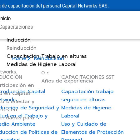
 de capacitación del personal Capital Networks SAS.
Inicio
Capacitaciones
Inducción
Reinducción
Capacitación Trabajo en alturas
Home
Reinducción
Medidas de Higiene Laboral
tworks.
0
+
NDUCCIÓN
CAPACITACIONES SST
Años de experiencia
ticipación en
troducción Capital
Capacitación trabajo
o en Capital
etworks
seguro en alturas
u bienestar y
ducción de Seguridad y
Medidas de Higiene
ones en
lud en el Trabajo y
Laboral
omendadas para
edio Ambiente
Uso y Cuidado de
ducción de Políticas de
Elementos de Protección