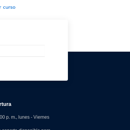
r curso
rtura
:00 p. m., lunes - Viernes